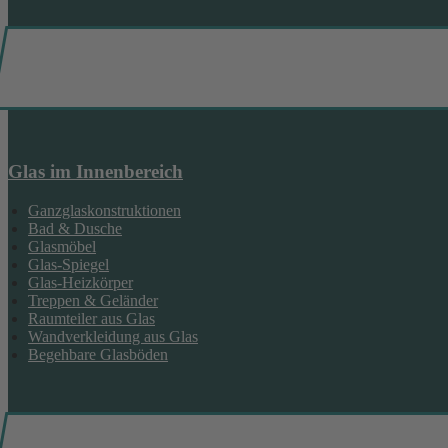
Glas im Innenbereich
Ganzglaskonstruktionen
Bad & Dusche
Glasmöbel
Glas-Spiegel
Glas-Heizkörper
Treppen & Geländer
Raumteiler aus Glas
Wandverkleidung aus Glas
Begehbare Glasböden