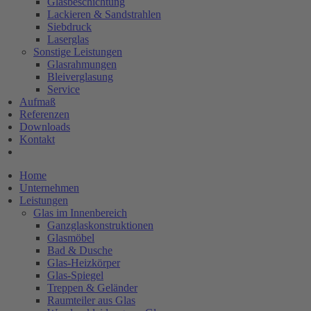
Glasbeschichtung
Lackieren & Sandstrahlen
Siebdruck
Laserglas
Sonstige Leistungen
Glasrahmungen
Bleiverglasung
Service
Aufmaß
Referenzen
Downloads
Kontakt
Home
Unternehmen
Leistungen
Glas im Innenbereich
Ganzglaskonstruktionen
Glasmöbel
Bad & Dusche
Glas-Heizkörper
Glas-Spiegel
Treppen & Geländer
Raumteiler aus Glas