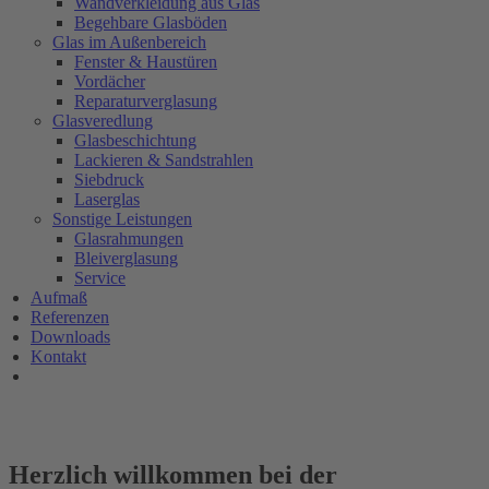
Wandverkleidung aus Glas
Begehbare Glasböden
Glas im Außenbereich
Fenster & Haustüren
Vordächer
Reparaturverglasung
Glasveredlung
Glasbeschichtung
Lackieren & Sandstrahlen
Siebdruck
Laserglas
Sonstige Leistungen
Glasrahmungen
Bleiverglasung
Service
Aufmaß
Referenzen
Downloads
Kontakt
Herzlich willkommen bei der