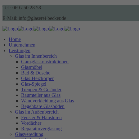
Tel.: 069 / 50 28 58
E-Mail: info@glaserei-becker.de
Home
Unternehmen
Leistungen
Glas im Innenbereich
Ganzglaskonstruktionen
Glasmöbel
Bad & Dusche
Glas-Heizkörper
Glas-Spiegel
Treppen & Geländer
Raumteiler aus Glas
Wandverkleidung aus Glas
Begehbare Glasböden
Glas im Außenbereich
Fenster & Haustüren
Vordächer
Reparaturverglasung
Glasveredlung