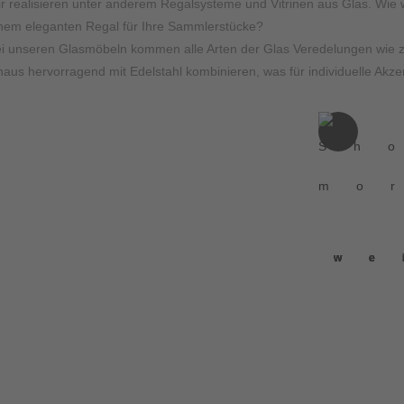
r realisieren unter anderem Regalsysteme und Vitrinen aus Glas. Wie
nem eleganten Regal für Ihre Sammlerstücke?
i unseren Glasmöbeln kommen alle Arten der Glas Veredelungen wie z
naus hervorragend mit Edelstahl kombinieren, was für individuelle Akze
we
we
we
we
we