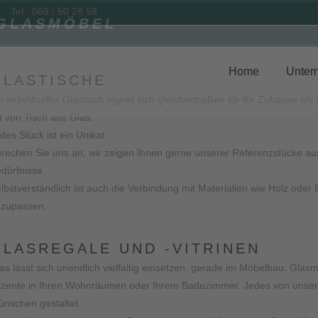
Tel.: 069 / 50 28 58
GLASMÖBEL
Home
Unter
GLASTISCHE
n individueller Glastisch eignet sich gleichermaßen für Ihr Zuhause als
t von Tisch aus Glas.
des Stück ist ein Unikat.
rechen Sie uns an, wir zeigen Ihnen gerne unserer Referenzstücke au
dürfnisse.
lbstverständlich ist auch die Verbindung mit Materialien wie Holz oder
zupassen.
GLASREGALE UND -VITRINEN
as lässt sich unendlich vielfältig einsetzen, gerade im Möbelbau. Glasmö
zente in Ihren Wohnräumen oder Ihrem Badezimmer. Jedes von unseren M
nschen gestaltet.