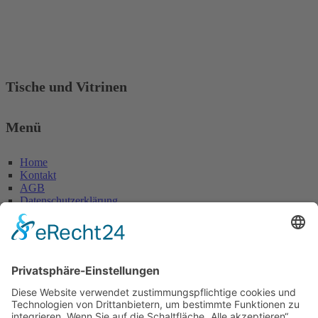
Tische und Vitrinen
Menü
Home
Kontakt
AGB
Datenschutzerklärung
Impressum
Anschrift
Glaserei W. Becker GmbH
Max-Holder-Straße 13
60437 Frankfurt/M.