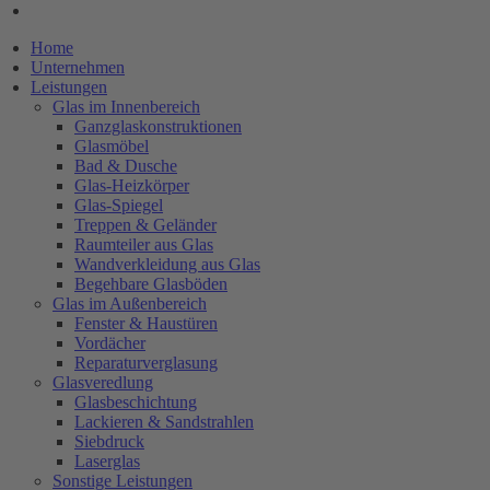
Home
Unternehmen
Leistungen
Glas im Innenbereich
Ganzglaskonstruktionen
Glasmöbel
Bad & Dusche
Glas-Heizkörper
Glas-Spiegel
Treppen & Geländer
Raumteiler aus Glas
Wandverkleidung aus Glas
Begehbare Glasböden
Glas im Außenbereich
Fenster & Haustüren
Vordächer
Reparaturverglasung
Glasveredlung
Glasbeschichtung
Lackieren & Sandstrahlen
Siebdruck
Laserglas
Sonstige Leistungen