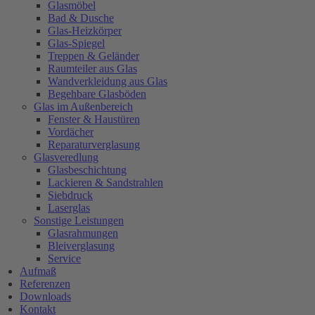
Glasmöbel
Bad & Dusche
Glas-Heizkörper
Glas-Spiegel
Treppen & Geländer
Raumteiler aus Glas
Wandverkleidung aus Glas
Begehbare Glasböden
Glas im Außenbereich
Fenster & Haustüren
Vordächer
Reparaturverglasung
Glasveredlung
Glasbeschichtung
Lackieren & Sandstrahlen
Siebdruck
Laserglas
Sonstige Leistungen
Glasrahmungen
Bleiverglasung
Service
Aufmaß
Referenzen
Downloads
Kontakt