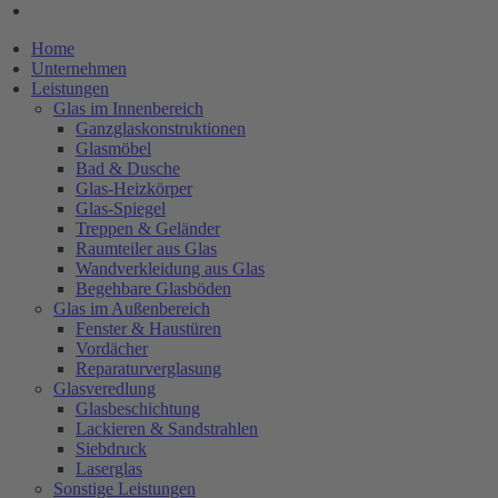
Home
Unternehmen
Leistungen
Glas im Innenbereich
Ganzglaskonstruktionen
Glasmöbel
Bad & Dusche
Glas-Heizkörper
Glas-Spiegel
Treppen & Geländer
Raumteiler aus Glas
Wandverkleidung aus Glas
Begehbare Glasböden
Glas im Außenbereich
Fenster & Haustüren
Vordächer
Reparaturverglasung
Glasveredlung
Glasbeschichtung
Lackieren & Sandstrahlen
Siebdruck
Laserglas
Sonstige Leistungen