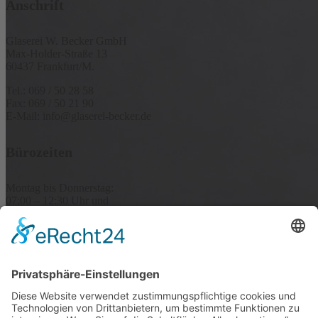
Anschrift
Glaserei W. Becker GmbH
Max-Holder-Straße 13
60437 Frankfurt/M.
Tel.: 069 / 50 28 58
Fax: 069 / 50 21 90
E-Mail: info@glaserei-becker.de
Bürozeiten
Montag bis Donnerstag:
07:00 – 12:30 Uhr und
14:00 – 16:00 Uhr
Freitag: 07:00 – 13:00 Uhr
oder nach Vereinbarung
© 2019 Glaserei W. Becker GmbH | Alle Rechte vorbehalten