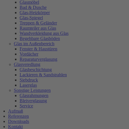
Glasmöbel
Bad & Dusche
Glas-Heizkörper
Glas-Spiegel
Treppen & Geländer
Raumteiler aus Glas
Wandverkleidung aus Glas
Begehbare Glasböden
Glas im Außenbereich
Fenster & Haustüren
Vordächer
Reparaturverglasung
Glasveredlung
Glasbeschichtung
Lackieren & Sandstrahlen
Siebdruck
Laserglas
Sonstige Leistungen
Glasrahmungen
Bleiverglasung
Service
Aufmaß
Referenzen
Downloads
Kontakt