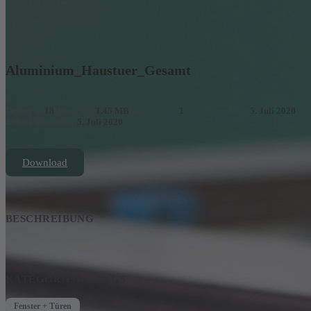
Aluminium_Haustuer_Gesamt
Download
18
Dateigröße
1.45 MB
Datei-Anzahl
1
Erstellungsdatum
5. Juli 2020
Zuletzt aktualisiert
5. Juli 2020
Download
BESCHREIBUNG
KATEGORIEN & TAGS
Fenster + Türen