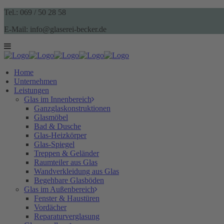
Tel.: 069 / 50 28 58
E-Mail: info@glaserei-becker.de
Home
Unternehmen
Leistungen
Glas im Innenbereich
Ganzglaskonstruktionen
Glasmöbel
Bad & Dusche
Glas-Heizkörper
Glas-Spiegel
Treppen & Geländer
Raumteiler aus Glas
Wandverkleidung aus Glas
Begehbare Glasböden
Glas im Außenbereich
Fenster & Haustüren
Vordächer
Reparaturverglasung