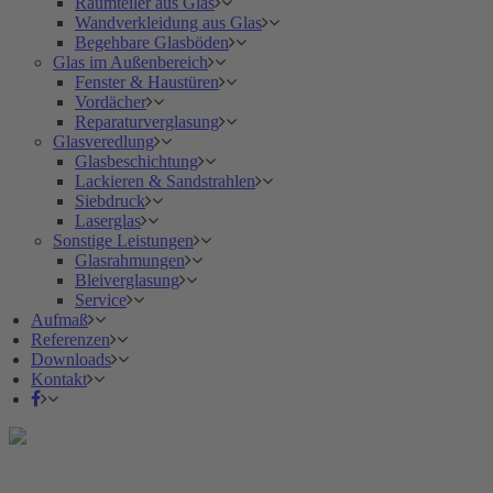
Raumteiler aus Glas
Wandverkleidung aus Glas
Begehbare Glasböden
Glas im Außenbereich
Fenster & Haustüren
Vordächer
Reparaturverglasung
Glasveredlung
Glasbeschichtung
Lackieren & Sandstrahlen
Siebdruck
Laserglas
Sonstige Leistungen
Glasrahmungen
Bleiverglasung
Service
Aufmaß
Referenzen
Downloads
Kontakt