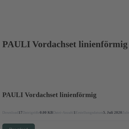
PAULI Vordachset linienförmig
PAULI Vordachset linienförmig
Download
17
Dateigröße
0.00 KB
Datei-Anzahl
1
Erstellungsdatum
5. Juli 2020
Zule