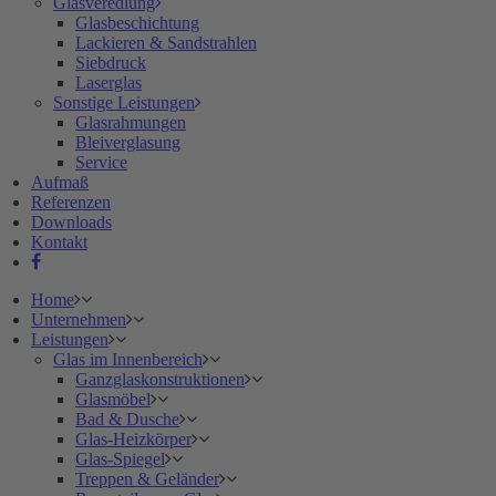
Glasveredlung
Glasbeschichtung
Lackieren & Sandstrahlen
Siebdruck
Laserglas
Sonstige Leistungen
Glasrahmungen
Bleiverglasung
Service
Aufmaß
Referenzen
Downloads
Kontakt
Home
Unternehmen
Leistungen
Glas im Innenbereich
Ganzglaskonstruktionen
Glasmöbel
Bad & Dusche
Glas-Heizkörper
Glas-Spiegel
Treppen & Geländer