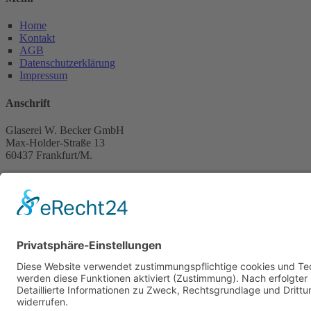
Home
Kontakt
AGB
Datenschutzerklärung
Impressum
Anschrift
Glaserei W. Becker GmbH
Max-Holder-Straße 13
60437 Frankfurt/M.
Tel.: 069 / 50 28 58
Fax: 069 / 50 21 90
E-Mail: info@glaserei-becker.de
Bürozeiten
Montag bis Donnerstag:
07:00 – 12:30 Uhr und
14:00 – 16:00 Uhr
Freitag: 07:00 – 13:00 Uhr