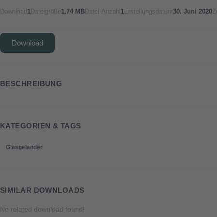
Download
1
Dateigröße
1.74 MB
Datei-Anzahl
1
Erstellungsdatum
30. Juni 2020
Z
Download
BESCHREIBUNG
KATEGORIEN & TAGS
Glasgeländer
SIMILAR DOWNLOADS
No related download found!