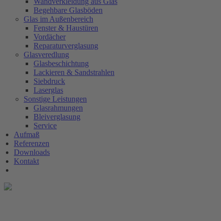
Wandverkleidung aus Glas
Begehbare Glasböden
Glas im Außenbereich
Fenster & Haustüren
Vordächer
Reparaturverglasung
Glasveredlung
Glasbeschichtung
Lackieren & Sandstrahlen
Siebdruck
Laserglas
Sonstige Leistungen
Glasrahmungen
Bleiverglasung
Service
Aufmaß
Referenzen
Downloads
Kontakt