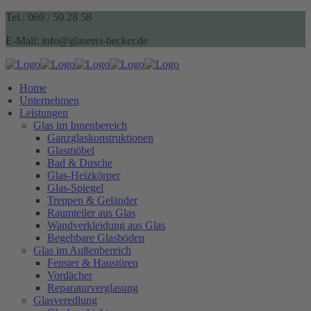
Tel.: 069 / 50 28 58
E-Mail: info@glaserei-becker.de
Home
Unternehmen
Leistungen
Glas im Innenbereich
Ganzglaskonstruktionen
Glasmöbel
Bad & Dusche
Glas-Heizkörper
Glas-Spiegel
Treppen & Geländer
Raumteiler aus Glas
Wandverkleidung aus Glas
Begehbare Glasböden
Glas im Außenbereich
Fenster & Haustüren
Vordächer
Reparaturverglasung
Glasveredlung