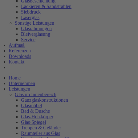
Glasbeschichtung
Lackieren & Sandstrahlen
Siebdruck
Laserglas
Sonstige Leistungen
Glasrahmungen
Bleiverglasung
Service
Aufmaß
Referenzen
Downloads
Kontakt
Home
Unternehmen
Leistungen
Glas im Innenbereich
Ganzglaskonstruktionen
Glasmöbel
Bad & Dusche
Glas-Heizkörper
Glas-Spiegel
Treppen & Geländer
Raumteiler aus Glas