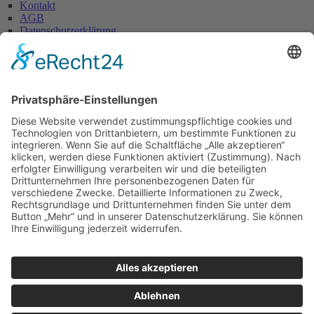
Kontakt
AGB
Datenschutzerklärung
Impressum
Anschrift
Glaserei W. Becker GmbH
Max-Holder-Straße 13
60437 Frankfurt/M.
Tel.: 069 / 50 28 58
Fax: 069 / 50 21 90
E-Mail: info@glaserei-becker.de
Bürozeiten
Montag bis Donnerstag:
07:00 – 12:30 Uhr und
14:00 – 16:00 Uhr
Freitag: 07:00 – 13:00 Uhr