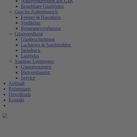
Wandverkleidung aus Glas
Begehbare Glasböden
Glas im Außenbereich
Fenster & Haustüren
Vordächer
Reparaturverglasung
Glasveredlung
Glasbeschichtung
Lackieren & Sandstrahlen
Siebdruck
Laserglas
Sonstige Leistungen
Glasrahmungen
Bleiverglasung
Service
Aufmaß
Referenzen
Downloads
Kontakt