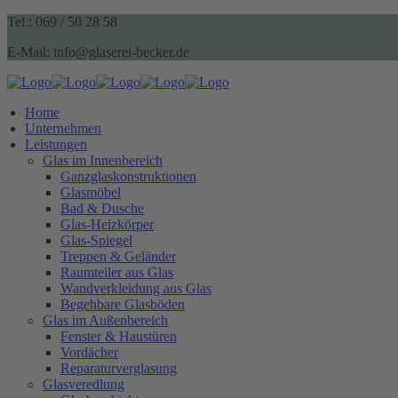
Tel.: 069 / 50 28 58
E-Mail: info@glaserei-becker.de
Home
Unternehmen
Leistungen
Glas im Innenbereich
Ganzglaskonstruktionen
Glasmöbel
Bad & Dusche
Glas-Heizkörper
Glas-Spiegel
Treppen & Geländer
Raumteiler aus Glas
Wandverkleidung aus Glas
Begehbare Glasböden
Glas im Außenbereich
Fenster & Haustüren
Vordächer
Reparaturverglasung
Glasveredlung