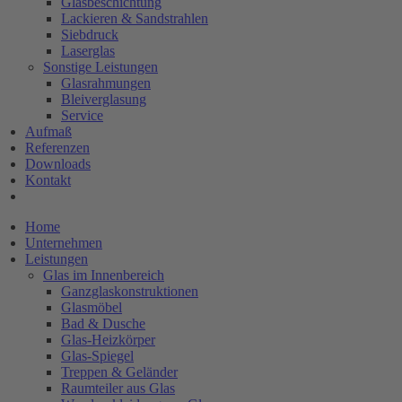
Glasbeschichtung
Lackieren & Sandstrahlen
Siebdruck
Laserglas
Sonstige Leistungen
Glasrahmungen
Bleiverglasung
Service
Aufmaß
Referenzen
Downloads
Kontakt
Home
Unternehmen
Leistungen
Glas im Innenbereich
Ganzglaskonstruktionen
Glasmöbel
Bad & Dusche
Glas-Heizkörper
Glas-Spiegel
Treppen & Geländer
Raumteiler aus Glas