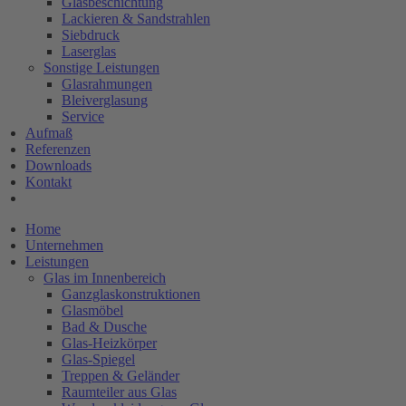
Glasbeschichtung
Lackieren & Sandstrahlen
Siebdruck
Laserglas
Sonstige Leistungen
Glasrahmungen
Bleiverglasung
Service
Aufmaß
Referenzen
Downloads
Kontakt
Home
Unternehmen
Leistungen
Glas im Innenbereich
Ganzglaskonstruktionen
Glasmöbel
Bad & Dusche
Glas-Heizkörper
Glas-Spiegel
Treppen & Geländer
Raumteiler aus Glas