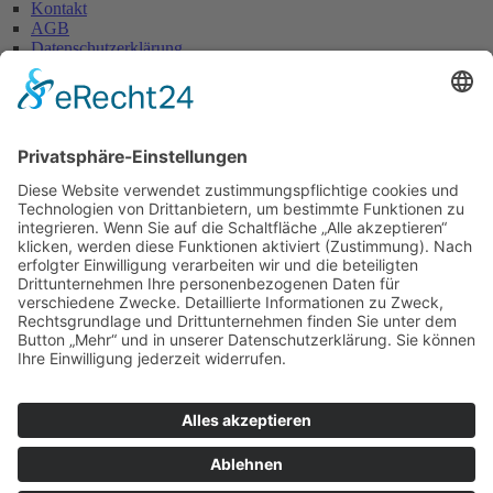
Kontakt
AGB
Datenschutzerklärung
Impressum
Anschrift
Glaserei W. Becker GmbH
Max-Holder-Straße 13
60437 Frankfurt/M.
Tel.: 069 / 50 28 58
Fax: 069 / 50 21 90
E-Mail: info@glaserei-becker.de
Bürozeiten
Montag bis Donnerstag:
07:00 – 12:30 Uhr und
14:00 – 16:00 Uhr
Freitag: 07:00 – 13:00 Uhr