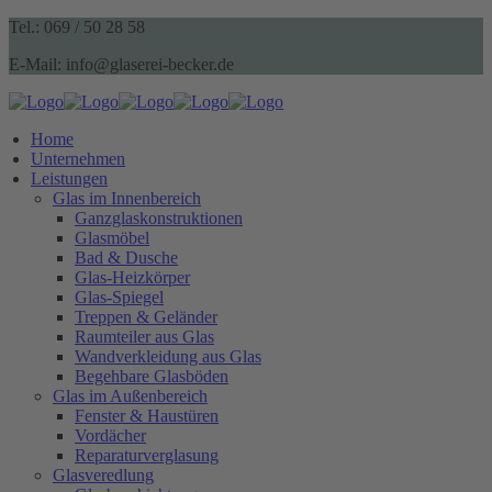
Tel.: 069 / 50 28 58
E-Mail: info@glaserei-becker.de
Home
Unternehmen
Leistungen
Glas im Innenbereich
Ganzglaskonstruktionen
Glasmöbel
Bad & Dusche
Glas-Heizkörper
Glas-Spiegel
Treppen & Geländer
Raumteiler aus Glas
Wandverkleidung aus Glas
Begehbare Glasböden
Glas im Außenbereich
Fenster & Haustüren
Vordächer
Reparaturverglasung
Glasveredlung