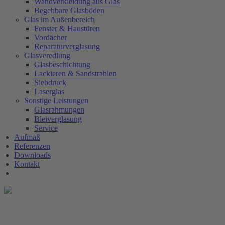
Wandverkleidung aus Glas
Begehbare Glasböden
Glas im Außenbereich
Fenster & Haustüren
Vordächer
Reparaturverglasung
Glasveredlung
Glasbeschichtung
Lackieren & Sandstrahlen
Siebdruck
Laserglas
Sonstige Leistungen
Glasrahmungen
Bleiverglasung
Service
Aufmaß
Referenzen
Downloads
Kontakt