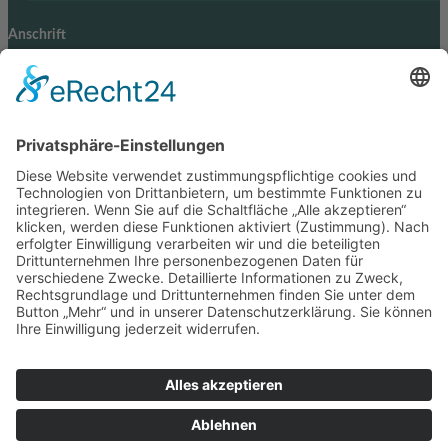
Anschrift
Glaserei W. Becker GmbH
Max-Holder-Straße 13
60437 Frankfurt/M.
Tel.: 069 / 50 28 58
Fax: 069 / 50 21 90
E-Mail: info@glaserei-becker.de
Bürozeiten
Montag bis Donnerstag:
07:00 – 12:30 Uhr und
14:00 – 16:00 Uhr
Freitag: 07:00 – 13:00 Uhr
oder nach Vereinbarung