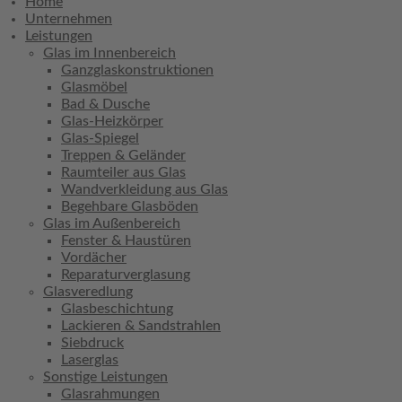
Home
Unternehmen
Leistungen
Glas im Innenbereich
Ganzglaskonstruktionen
Glasmöbel
Bad & Dusche
Glas-Heizkörper
Glas-Spiegel
Treppen & Geländer
Raumteiler aus Glas
Wandverkleidung aus Glas
Begehbare Glasböden
Glas im Außenbereich
Fenster & Haustüren
Vordächer
Reparaturverglasung
Glasveredlung
Glasbeschichtung
Lackieren & Sandstrahlen
Siebdruck
Laserglas
Sonstige Leistungen
Glasrahmungen