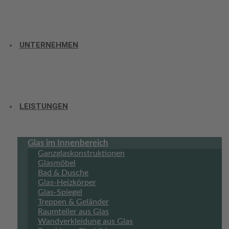
UNTERNEHMEN
LEISTUNGEN
Glas im Innenbereich
Ganzglaskonstruktionen
Glasmöbel
Bad & Dusche
Glas-Heizkörper
Glas-Spiegel
Treppen & Geländer
Raumteiler aus Glas
Wandverkleidung aus Glas