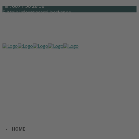
Tel.: 069 / 50 28 58
E-Mail: info@glaserei-becker.de
HOME