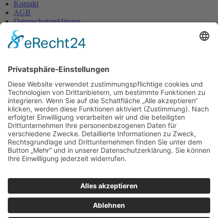
Kontakt
AGB
Datenschutzerklärung
Impressum
Anschrift
Glaserei W. Becker GmbH
Max-Holder-Straße 13
60437 Frankfurt/M.
Tel.: 069 / 50 28 58
Fax: 069 / 50 21 90
E-Mail: info@glaserei-becker.de
Bürozeiten
Montag bis Donnerstag:
07:00 – 12:30 Uhr und
14:00 – 16:00 Uhr
Freitag: 07:00 – 13:00 Uhr