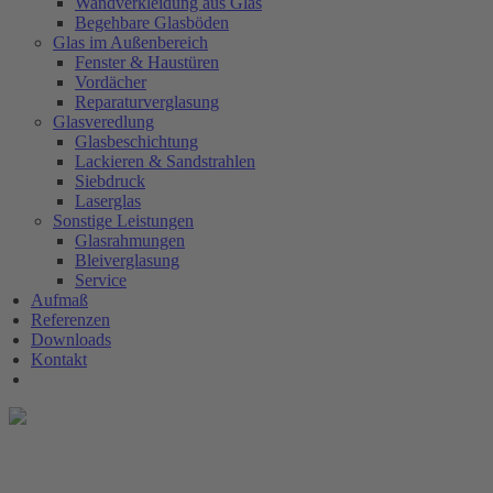
Wandverkleidung aus Glas
Begehbare Glasböden
Glas im Außenbereich
Fenster & Haustüren
Vordächer
Reparaturverglasung
Glasveredlung
Glasbeschichtung
Lackieren & Sandstrahlen
Siebdruck
Laserglas
Sonstige Leistungen
Glasrahmungen
Bleiverglasung
Service
Aufmaß
Referenzen
Downloads
Kontakt