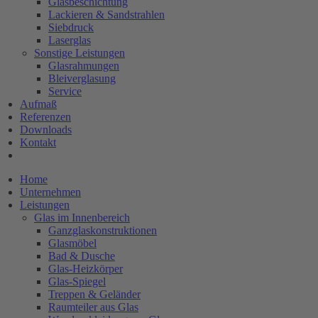
Glasbeschichtung
Lackieren & Sandstrahlen
Siebdruck
Laserglas
Sonstige Leistungen
Glasrahmungen
Bleiverglasung
Service
Aufmaß
Referenzen
Downloads
Kontakt
Home
Unternehmen
Leistungen
Glas im Innenbereich
Ganzglaskonstruktionen
Glasmöbel
Bad & Dusche
Glas-Heizkörper
Glas-Spiegel
Treppen & Geländer
Raumteiler aus Glas