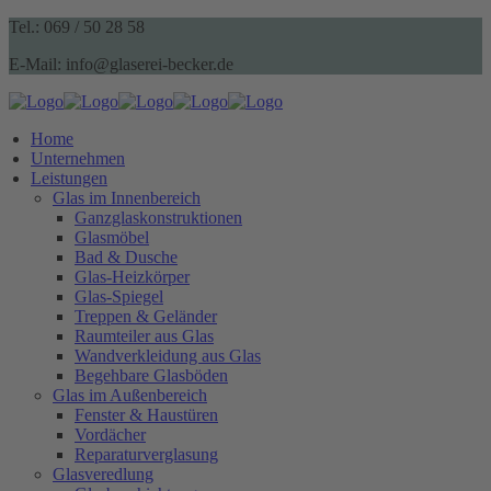
Tel.: 069 / 50 28 58
E-Mail: info@glaserei-becker.de
Home
Unternehmen
Leistungen
Glas im Innenbereich
Ganzglaskonstruktionen
Glasmöbel
Bad & Dusche
Glas-Heizkörper
Glas-Spiegel
Treppen & Geländer
Raumteiler aus Glas
Wandverkleidung aus Glas
Begehbare Glasböden
Glas im Außenbereich
Fenster & Haustüren
Vordächer
Reparaturverglasung
Glasveredlung