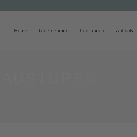
Home
Unternehmen
Leistungen
Aufmaß
HAUSTÜREN
Ganzglaskonstruktionen
Glasmöbel
Bad & Dusche
Glas-Heizkörper
Glas-Spiegel