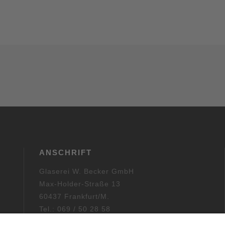
Treppen & Geländer
Raumteiler aus Glas
Wandverkleidung aus Glas
Begehbare Glasböden
Fenster & Haustüren
Vordächer
Reparaturverglasung
ANSCHRIFT
Glasbeschichtung
Glaserei W. Becker GmbH
Lackieren & Sandstrahlen
Max-Holder-Straße 13
Siebdruck
60437 Frankfurt/M.
Tel.: 069 / 50 28 58
Laserglas
Fax: 069 / 50 21 90