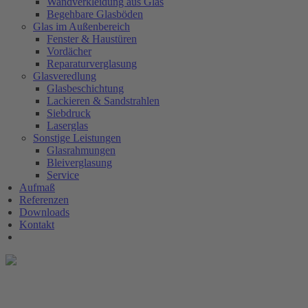
Wandverkleidung aus Glas
Begehbare Glasböden
Glas im Außenbereich
Fenster & Haustüren
Vordächer
Reparaturverglasung
Glasveredlung
Glasbeschichtung
Lackieren & Sandstrahlen
Siebdruck
Laserglas
Sonstige Leistungen
Glasrahmungen
Bleiverglasung
Service
Aufmaß
Referenzen
Downloads
Kontakt