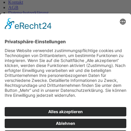
Kontakt
AGB
Datenschutzerklärung
Impressum
Anschrift
Glaserei W. Becker GmbH
Max-Holder-Straße 13
60437 Frankfurt/M.
Tel.: 069 / 50 28 58
Fax: 069 / 50 21 90
E-Mail: info@glaserei-becker.de
Bürozeiten
Montag bis Donnerstag:
07:00 – 12:30 Uhr und
14:00 – 16:00 Uhr
Freitag: 07:00 – 13:00 Uhr