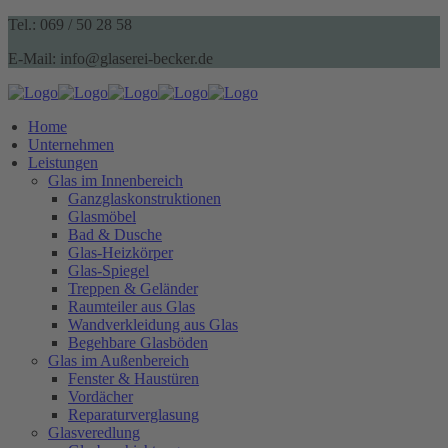
Tel.: 069 / 50 28 58
E-Mail: info@glaserei-becker.de
Home
Unternehmen
Leistungen
Glas im Innenbereich
Ganzglaskonstruktionen
Glasmöbel
Bad & Dusche
Glas-Heizkörper
Glas-Spiegel
Treppen & Geländer
Raumteiler aus Glas
Wandverkleidung aus Glas
Begehbare Glasböden
Glas im Außenbereich
Fenster & Haustüren
Vordächer
Reparaturverglasung
Glasveredlung