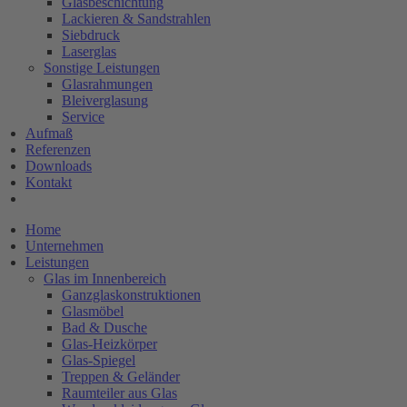
Glasbeschichtung
Lackieren & Sandstrahlen
Siebdruck
Laserglas
Sonstige Leistungen
Glasrahmungen
Bleiverglasung
Service
Aufmaß
Referenzen
Downloads
Kontakt
Home
Unternehmen
Leistungen
Glas im Innenbereich
Ganzglaskonstruktionen
Glasmöbel
Bad & Dusche
Glas-Heizkörper
Glas-Spiegel
Treppen & Geländer
Raumteiler aus Glas