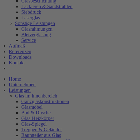
Glasbeschichtung
Lackieren & Sandstrahlen
Siebdruck
Laserglas
Sonstige Leistungen
Glasrahmungen
Bleiverglasung
Service
Aufmaß
Referenzen
Downloads
Kontakt
Home
Unternehmen
Leistungen
Glas im Innenbereich
Ganzglaskonstruktionen
Glasmöbel
Bad & Dusche
Glas-Heizkörper
Glas-Spiegel
Treppen & Geländer
Raumteiler aus Glas