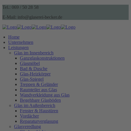
Tel.: 069 / 50 28 58
E-Mail: info@glaserei-becker.de
Home
Unternehmen
Leistungen
Glas im Innenbereich
Ganzglaskonstruktionen
Glasmöbel
Bad & Dusche
Glas-Heizkörper
Glas-Spiegel
Treppen & Geländer
Raumteiler aus Glas
Wandverkleidung aus Glas
Begehbare Glasböden
Glas im Außenbereich
Fenster & Haustüren
Vordächer
Reparaturverglasung
Glasveredlung