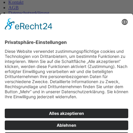
Kontakt
AGB
Datenschutzerklärung
Impressum
Anschrift
Glaserei W. Becker GmbH
Max-Holder-Straße 13
60437 Frankfurt/M.
Tel.: 069 / 50 28 58
Fax: 069 / 50 21 90
E-Mail: info@glaserei-becker.de
Bürozeiten
Montag bis Donnerstag:
07:00 – 12:30 Uhr und
14:00 – 16:00 Uhr
Freitag: 07:00 – 13:00 Uhr