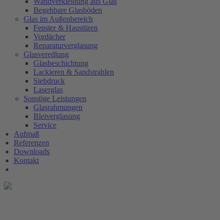
Wandverkleidung aus Glas
Begehbare Glasböden
Glas im Außenbereich
Fenster & Haustüren
Vordächer
Reparaturverglasung
Glasveredlung
Glasbeschichtung
Lackieren & Sandstrahlen
Siebdruck
Laserglas
Sonstige Leistungen
Glasrahmungen
Bleiverglasung
Service
Aufmaß
Referenzen
Downloads
Kontakt