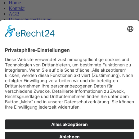
Home
Kontakt
AGB
Datenschutzerklärung
Impressum
Anschrift
Glaserei W. Becker GmbH
Max-Holder-Straße 13
60437 Frankfurt/M.
Tel.: 069 / 50 28 58
Fax: 069 / 50 21 90
E-Mail: info@glaserei-becker.de
Bürozeiten
Montag bis Donnerstag:
07:00 – 12:30 Uhr und
14:00 – 16:00 Uhr