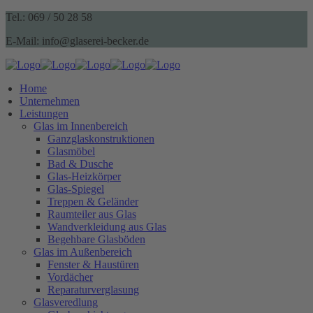
Tel.: 069 / 50 28 58
E-Mail: info@glaserei-becker.de
Home
Unternehmen
Leistungen
Glas im Innenbereich
Ganzglaskonstruktionen
Glasmöbel
Bad & Dusche
Glas-Heizkörper
Glas-Spiegel
Treppen & Geländer
Raumteiler aus Glas
Wandverkleidung aus Glas
Begehbare Glasböden
Glas im Außenbereich
Fenster & Haustüren
Vordächer
Reparaturverglasung
Glasveredlung