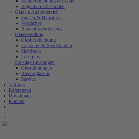
Wandverkleidung aus Glas
Begehbare Glasböden
Glas im Außenbereich
Fenster & Haustüren
Vordächer
Reparaturverglasung
Glasveredlung
Glasbeschichtung
Lackieren & Sandstrahlen
Siebdruck
Laserglas
Sonstige Leistungen
Glasrahmungen
Bleiverglasung
Service
Aufmaß
Referenzen
Downloads
Kontakt