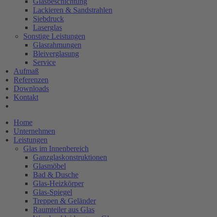
Glasbeschichtung
Lackieren & Sandstrahlen
Siebdruck
Laserglas
Sonstige Leistungen
Glasrahmungen
Bleiverglasung
Service
Aufmaß
Referenzen
Downloads
Kontakt
Home
Unternehmen
Leistungen
Glas im Innenbereich
Ganzglaskonstruktionen
Glasmöbel
Bad & Dusche
Glas-Heizkörper
Glas-Spiegel
Treppen & Geländer
Raumteiler aus Glas