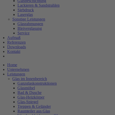
Glasbeschichtung
Lackieren & Sandstrahlen
Siebdruck
Laserglas
Sonstige Leistungen
Glasrahmungen
Bleiverglasung
Service
Aufmaß
Referenzen
Downloads
Kontakt
Home
Unternehmen
Leistungen
Glas im Innenbereich
Ganzglaskonstruktionen
Glasmöbel
Bad & Dusche
Glas-Heizkörper
Glas-Spiegel
Treppen & Geländer
Raumteiler aus Glas