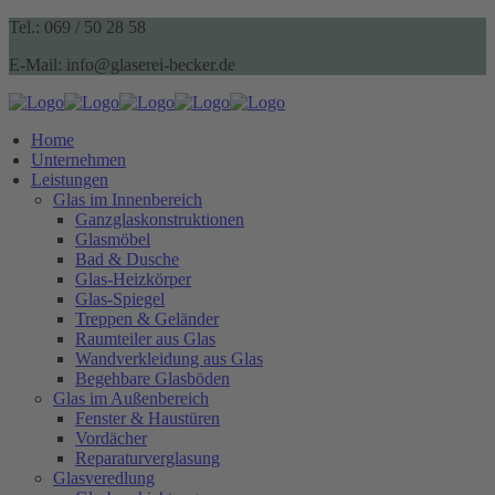
Tel.: 069 / 50 28 58
E-Mail: info@glaserei-becker.de
Home
Unternehmen
Leistungen
Glas im Innenbereich
Ganzglaskonstruktionen
Glasmöbel
Bad & Dusche
Glas-Heizkörper
Glas-Spiegel
Treppen & Geländer
Raumteiler aus Glas
Wandverkleidung aus Glas
Begehbare Glasböden
Glas im Außenbereich
Fenster & Haustüren
Vordächer
Reparaturverglasung
Glasveredlung