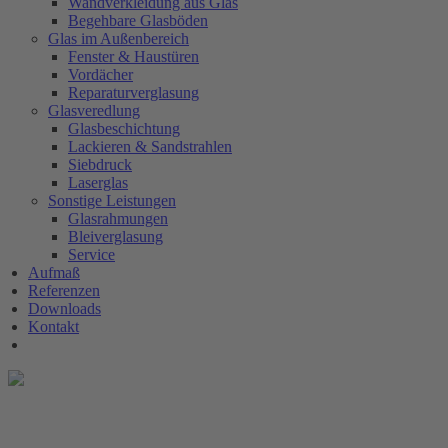
Wandverkleidung aus Glas
Begehbare Glasböden
Glas im Außenbereich
Fenster & Haustüren
Vordächer
Reparaturverglasung
Glasveredlung
Glasbeschichtung
Lackieren & Sandstrahlen
Siebdruck
Laserglas
Sonstige Leistungen
Glasrahmungen
Bleiverglasung
Service
Aufmaß
Referenzen
Downloads
Kontakt