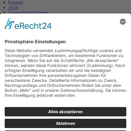
Kontakt
AGB
Datenschutzerklärung
Impressum
Anschrift
Glaserei W. Becker GmbH
Max-Holder-Straße 13
60437 Frankfurt/M.
Tel.: 069 / 50 28 58
Fax: 069 / 50 21 90
E-Mail: info@glaserei-becker.de
Bürozeiten
Montag bis Donnerstag:
07:00 – 12:30 Uhr und
14:00 – 16:00 Uhr
Freitag: 07:00 – 13:00 Uhr