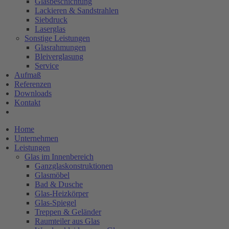
Glasbeschichtung
Lackieren & Sandstrahlen
Siebdruck
Laserglas
Sonstige Leistungen
Glasrahmungen
Bleiverglasung
Service
Aufmaß
Referenzen
Downloads
Kontakt
Home
Unternehmen
Leistungen
Glas im Innenbereich
Ganzglaskonstruktionen
Glasmöbel
Bad & Dusche
Glas-Heizkörper
Glas-Spiegel
Treppen & Geländer
Raumteiler aus Glas