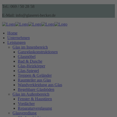
Tel.: 069 / 50 28 58
E-Mail: info@glaserei-becker.de
Home
Unternehmen
Leistungen
Glas im Innenbereich
Ganzglaskonstruktionen
Glasmöbel
Bad & Dusche
Glas-Heizkörper
Glas-Spiegel
Treppen & Geländer
Raumteiler aus Glas
Wandverkleidung aus Glas
Begehbare Glasböden
Glas im Außenbereich
Fenster & Haustüren
Vordächer
Reparaturverglasung
Glasveredlung