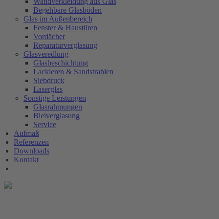
Wandverkleidung aus Glas
Begehbare Glasböden
Glas im Außenbereich
Fenster & Haustüren
Vordächer
Reparaturverglasung
Glasveredlung
Glasbeschichtung
Lackieren & Sandstrahlen
Siebdruck
Laserglas
Sonstige Leistungen
Glasrahmungen
Bleiverglasung
Service
Aufmaß
Referenzen
Downloads
Kontakt