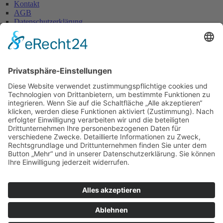
Kontakt
AGB
Datenschutzerklärung
Impressum
Anschrift
Glaserei W. Becker GmbH
Max-Holder-Straße 13
60437 Frankfurt/M.
Tel.: 069 / 50 28 58
Fax: 069 / 50 21 90
E-Mail: info@glaserei-becker.de
Bürozeiten
Montag bis Donnerstag:
07:00 – 12:30 Uhr und
14:00 – 16:00 Uhr
Freitag: 07:00 – 13:00 Uhr