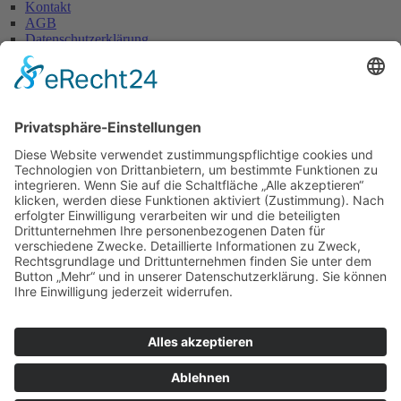
Kontakt
AGB
Datenschutzerklärung
Impressum
Anschrift
Glaserei W. Becker GmbH
Max-Holder-Straße 13
60437 Frankfurt/M.
Tel.: 069 / 50 28 58
Fax: 069 / 50 21 90
E-Mail: info@glaserei-becker.de
Bürozeiten
Montag bis Donnerstag:
07:00 – 12:30 Uhr und
14:00 – 16:00 Uhr
Freitag: 07:00 – 13:00 Uhr