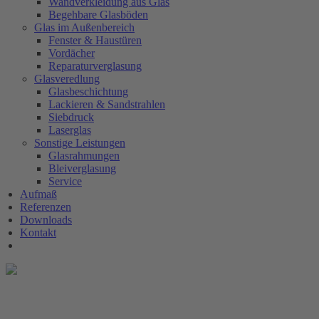
Wandverkleidung aus Glas
Begehbare Glasböden
Glas im Außenbereich
Fenster & Haustüren
Vordächer
Reparaturverglasung
Glasveredlung
Glasbeschichtung
Lackieren & Sandstrahlen
Siebdruck
Laserglas
Sonstige Leistungen
Glasrahmungen
Bleiverglasung
Service
Aufmaß
Referenzen
Downloads
Kontakt