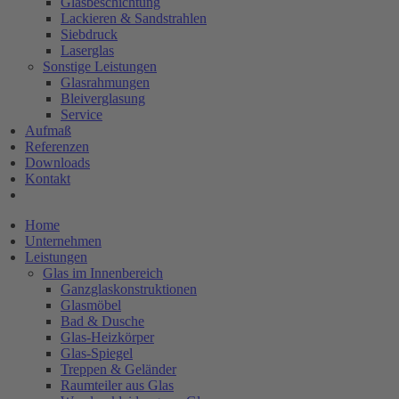
Glasbeschichtung
Lackieren & Sandstrahlen
Siebdruck
Laserglas
Sonstige Leistungen
Glasrahmungen
Bleiverglasung
Service
Aufmaß
Referenzen
Downloads
Kontakt
Home
Unternehmen
Leistungen
Glas im Innenbereich
Ganzglaskonstruktionen
Glasmöbel
Bad & Dusche
Glas-Heizkörper
Glas-Spiegel
Treppen & Geländer
Raumteiler aus Glas