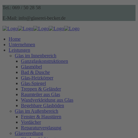
Tel.: 069 / 50 28 58
E-Mail: info@glaserei-becker.de
Home
Unternehmen
Leistungen
Glas im Innenbereich
Ganzglaskonstruktionen
Glasmöbel
Bad & Dusche
Glas-Heizkörper
Glas-Spiegel
Treppen & Geländer
Raumteiler aus Glas
Wandverkleidung aus Glas
Begehbare Glasböden
Glas im Außenbereich
Fenster & Haustüren
Vordächer
Reparaturverglasung
Glasveredlung