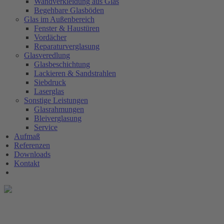
Wandverkleidung aus Glas
Begehbare Glasböden
Glas im Außenbereich
Fenster & Haustüren
Vordächer
Reparaturverglasung
Glasveredlung
Glasbeschichtung
Lackieren & Sandstrahlen
Siebdruck
Laserglas
Sonstige Leistungen
Glasrahmungen
Bleiverglasung
Service
Aufmaß
Referenzen
Downloads
Kontakt