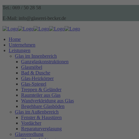
Tel.: 069 / 50 28 58
E-Mail: info@glaserei-becker.de
Home
Unternehmen
Leistungen
Glas im Innenbereich
Ganzglaskonstruktionen
Glasmöbel
Bad & Dusche
Glas-Heizkörper
Glas-Spiegel
Treppen & Geländer
Raumteiler aus Glas
Wandverkleidung aus Glas
Begehbare Glasböden
Glas im Außenbereich
Fenster & Haustüren
Vordächer
Reparaturverglasung
Glasveredlung