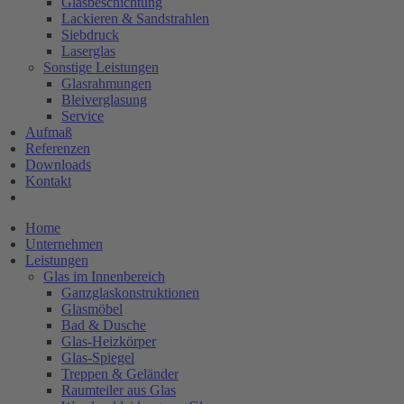
Glasbeschichtung
Lackieren & Sandstrahlen
Siebdruck
Laserglas
Sonstige Leistungen
Glasrahmungen
Bleiverglasung
Service
Aufmaß
Referenzen
Downloads
Kontakt
Home
Unternehmen
Leistungen
Glas im Innenbereich
Ganzglaskonstruktionen
Glasmöbel
Bad & Dusche
Glas-Heizkörper
Glas-Spiegel
Treppen & Geländer
Raumteiler aus Glas