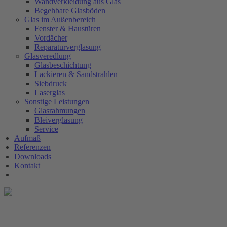
Wandverkleidung aus Glas
Begehbare Glasböden
Glas im Außenbereich
Fenster & Haustüren
Vordächer
Reparaturverglasung
Glasveredlung
Glasbeschichtung
Lackieren & Sandstrahlen
Siebdruck
Laserglas
Sonstige Leistungen
Glasrahmungen
Bleiverglasung
Service
Aufmaß
Referenzen
Downloads
Kontakt