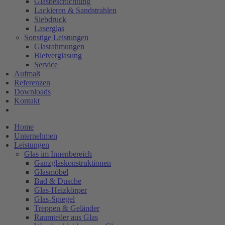
Glasbeschichtung
Lackieren & Sandstrahlen
Siebdruck
Laserglas
Sonstige Leistungen
Glasrahmungen
Bleiverglasung
Service
Aufmaß
Referenzen
Downloads
Kontakt
Home
Unternehmen
Leistungen
Glas im Innenbereich
Ganzglaskonstruktionen
Glasmöbel
Bad & Dusche
Glas-Heizkörper
Glas-Spiegel
Treppen & Geländer
Raumteiler aus Glas