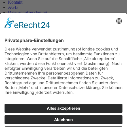
Kontakt
AGB
Datenschutzerklärung
Impressum
Anschrift
Glaserei W. Becker GmbH
Max-Holder-Straße 13
60437 Frankfurt/M.
Tel.: 069 / 50 28 58
Fax: 069 / 50 21 90
E-Mail: info@glaserei-becker.de
Bürozeiten
Montag bis Donnerstag:
07:00 – 12:30 Uhr und
14:00 – 16:00 Uhr
Freitag: 07:00 – 13:00 Uhr