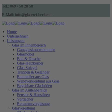
Tel.: 069 / 50 28 58
E-Mail: info@glaserei-becker.de
Home
Unternehmen
Leistungen
Glas im Innenbereich
Ganzglaskonstruktionen
Glasmöbel
Bad & Dusche
Glas-Heizkörper
Glas-Spiegel
Treppen & Geländer
Raumteiler aus Glas
Wandverkleidung aus Glas
Begehbare Glasböden
Glas im Außenbereich
Fenster & Haustüren
Vordächer
Reparaturverglasung
Glasveredlung