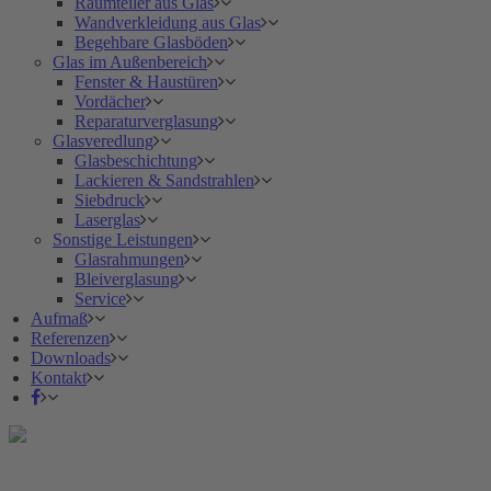
Raumteiler aus Glas
Wandverkleidung aus Glas
Begehbare Glasböden
Glas im Außenbereich
Fenster & Haustüren
Vordächer
Reparaturverglasung
Glasveredlung
Glasbeschichtung
Lackieren & Sandstrahlen
Siebdruck
Laserglas
Sonstige Leistungen
Glasrahmungen
Bleiverglasung
Service
Aufmaß
Referenzen
Downloads
Kontakt