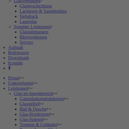
Glasveredlung
Glasbeschichtung
Lackieren & Sandstrahlen
Siebdruck
Laserglas
Sonstige Leistungen
Glasrahmungen
Bleiverglasung
Service
Aufmaß
Referenzen
Downloads
Kontakt
Home
Unternehmen
Leistungen
Glas im Innenbereich
Ganzglaskonstruktionen
Glasmöbel
Bad & Dusche
Glas-Heizkörper
Glas-Spiegel
Treppen & Geländer