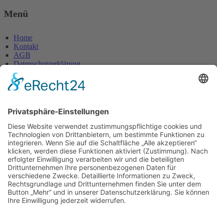
Menü
Home
Kontakt
AGB
Datenschutzerklärung
Impressum
Anschrift
Glaserei W. Becker GmbH
Max-Holder-Straße 13
60437 Frankfurt/M.
Tel.: 069 / 50 28 58
Fax: 069 / 50 21 90
E-Mail: info@glaserei-becker.de
Bürozeiten