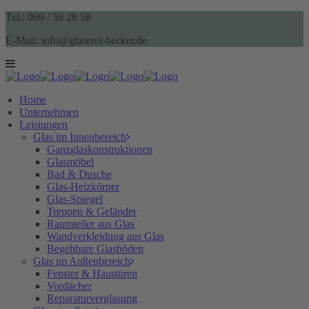
Tel.: 069 / 50 28 58
E-Mail: info@glaserei-becker.de
Home
Unternehmen
Leistungen
Glas im Innenbereich
Ganzglaskonstruktionen
Glasmöbel
Bad & Dusche
Glas-Heizkörper
Glas-Spiegel
Treppen & Geländer
Raumteiler aus Glas
Wandverkleidung aus Glas
Begehbare Glasböden
Glas im Außenbereich
Fenster & Haustüren
Vordächer
Reparaturverglasung