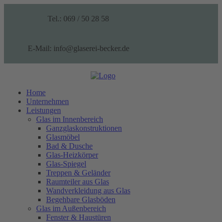
Tel.: 069 / 50 28 58
E-Mail: info@glaserei-becker.de
Home
Unternehmen
Leistungen
Glas im Innenbereich
Ganzglaskonstruktionen
Glasmöbel
Bad & Dusche
Glas-Heizkörper
Glas-Spiegel
Treppen & Geländer
Raumteiler aus Glas
Wandverkleidung aus Glas
Begehbare Glasböden
Glas im Außenbereich
Fenster & Haustüren