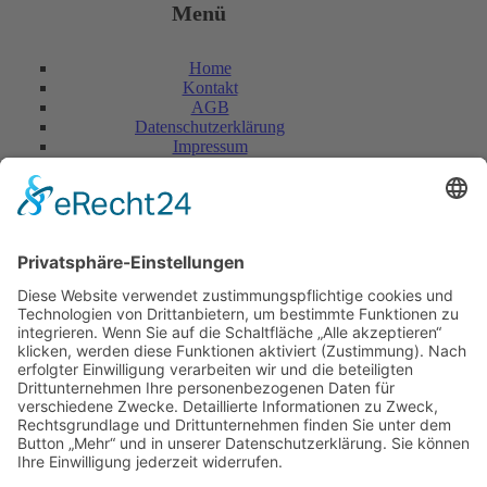
Menü
Home
Kontakt
AGB
Datenschutzerklärung
Impressum
Anschrift
Glaserei W. Becker GmbH
Max-Holder-Straße 13
60437 Frankfurt/M.
Tel.: 069 / 50 28 58
Fax: 069 / 50 21 90
E-Mail: info@glaserei-becker.de
Bürozeiten
Montag bis Donnerstag: