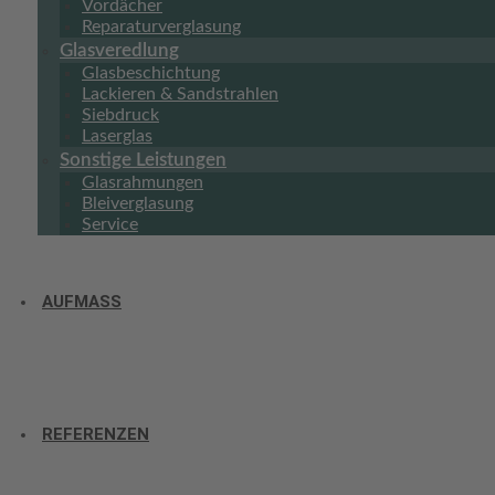
Vordächer
Reparaturverglasung
Glasveredlung
Glasbeschichtung
Lackieren & Sandstrahlen
Siebdruck
Laserglas
Sonstige Leistungen
Glasrahmungen
Bleiverglasung
Service
AUFMASS
REFERENZEN