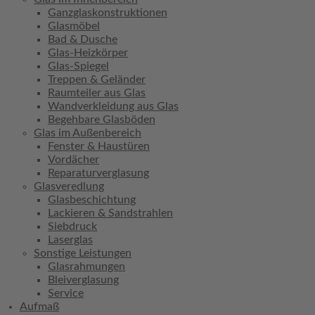
Ganzglaskonstruktionen
Glasmöbel
Bad & Dusche
Glas-Heizkörper
Glas-Spiegel
Treppen & Geländer
Raumteiler aus Glas
Wandverkleidung aus Glas
Begehbare Glasböden
Glas im Außenbereich
Fenster & Haustüren
Vordächer
Reparaturverglasung
Glasveredlung
Glasbeschichtung
Lackieren & Sandstrahlen
Siebdruck
Laserglas
Sonstige Leistungen
Glasrahmungen
Bleiverglasung
Service
Aufmaß