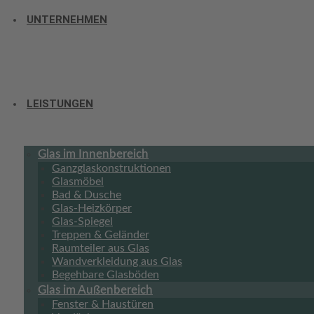
UNTERNEHMEN
LEISTUNGEN
Glas im Innenbereich
Ganzglaskonstruktionen
Glasmöbel
Bad & Dusche
Glas-Heizkörper
Glas-Spiegel
Treppen & Geländer
Raumteiler aus Glas
Wandverkleidung aus Glas
Begehbare Glasböden
Glas im Außenbereich
Fenster & Haustüren