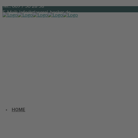
Tel.: 069 / 50 28 58
E-Mail: info@glaserei-becker.de
HOME